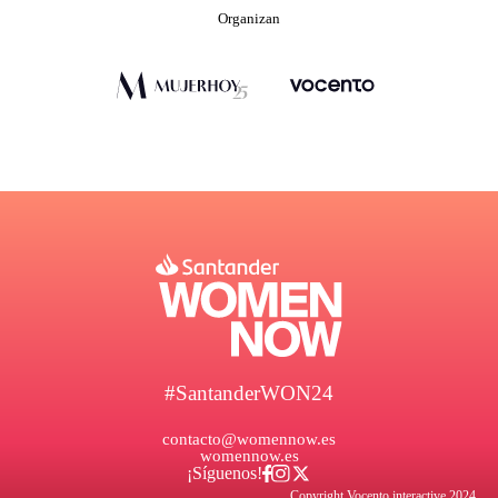
Organizan
#SantanderWON24
contacto@womennow.es
womennow.es
¡Síguenos!
Copyright Vocento interactive 2024